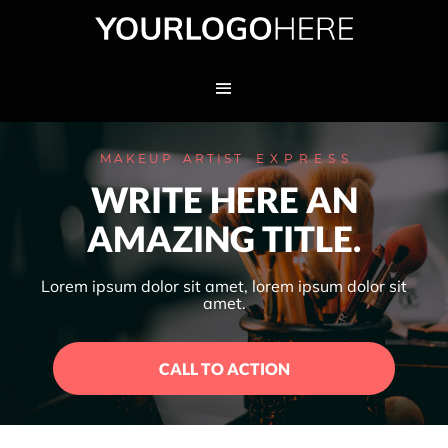
M A K E U P A R T I S T E X P R E S S
WRITE HERE AN
AMAZING TITLE.
Lorem ipsum dolor sit amet​, ​lorem ipsum dolor sit
amet.
CALL TO ACTION